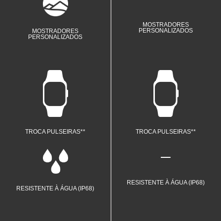
Personalize o mostrador com o seu
estilo.
MOSTRADORES
PERSONALIZADOS
MOSTRADORES
PERSONALIZADOS
Acompanha 2 pulseiras.
Acompanha 1 pulseira.
TROCA PULSEIRAS**
TROCA PULSEIRAS**
Resistente à água e à entrada de
poeira.
RESISTENTE À ÁGUA (IP68)
RESISTENTE À ÁGUA (IP68)