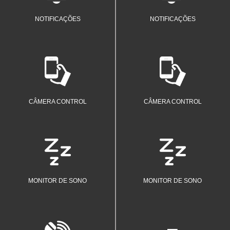
NOTIFICAÇÕES
NOTIFICAÇÕES
Faça selfies remotamente.
Faça selfies remotamente.
CÂMERA CONTROL
CÂMERA CONTROL
Acompanhe e descubra a qualidade
Acompanhe e descubra a qualidade
e a intensidade do seu sono.
e a intensidade do seu sono.
MONITOR DE SONO
MONITOR DE SONO