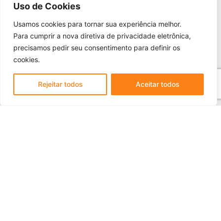
Uso de Cookies
Use o Champion C033 para praticar esportes
Usamos cookies para tornar sua experiência melhor.
Para cumprir a nova diretiva de privacidade eletrônica,
precisamos pedir seu consentimento para definir os
CHAMPION
11 DE OUTUBRO DE 2023
cookies.
Rejeitar todos
Aceitar todos
Veja mais +
Siga nossas redes sociais:
Feito essencialmente por
Lebbe.