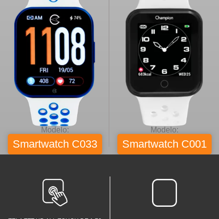
Modelo:
Modelo:
Smartwatch C033
Smartwatch C001
Tela All Touch de 1,72 polegadas
Tela de 1,72 polegadas com
com tecnologia TFT HD, que garante
tecnologia TFT HD, que garante
imagens mais nítidas e contraste
imagens mais nítidas e contraste
aprimorado.
aprimorado.