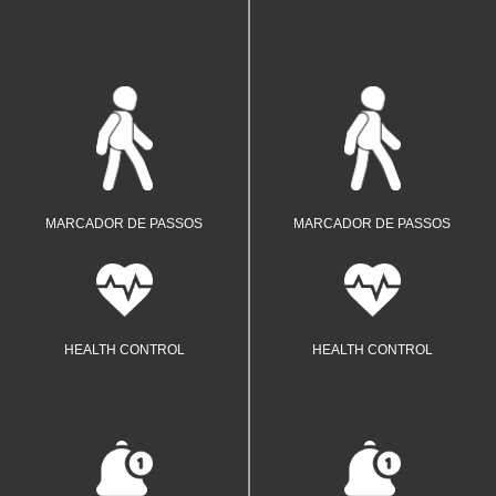
Visualize e até mesmo defina sua
Visualize e até mesmo defina sua
meta de passos por dia.
meta de passos por dia.
MARCADOR DE PASSOS
MARCADOR DE PASSOS
Tenha uma visão geral e monitore a
Tenha uma visão geral e monitore a
sua saúde.
sua saúde.
HEALTH CONTROL
HEALTH CONTROL
Veja quem te mandou mensagem de
Veja quem te mandou mensagem de
forma rápida.
forma rápida.