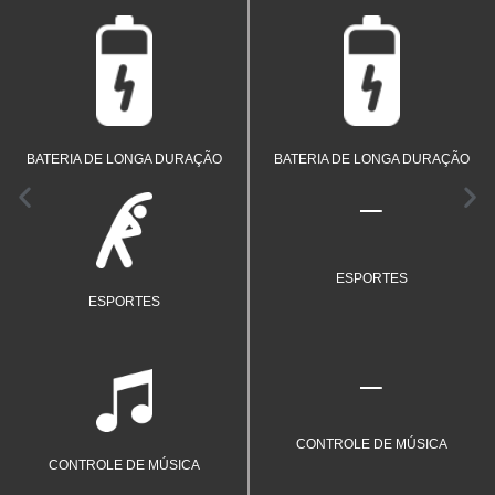
Um smartwatch que te acompanha
Um smartwatch que te acompanha
por muito mais tempo.
por muito mais tempo.
BATERIA DE LONGA DURAÇÃO
BATERIA DE LONGA DURAÇÃO
Monitore sua saúde seja praticando
esportes, treinando ou em qualquer
tipo de atividade física.
ESPORTES
ESPORTES
Dê play, pause, avance ou volte suas
músicas favoritas com total
praticidade.
CONTROLE DE MÚSICA
CONTROLE DE MÚSICA