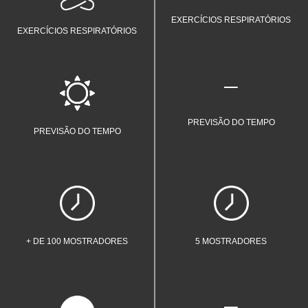
estresse.
EXERCÍCIOS RESPIRATÓRIOS
EXERCÍCIOS RESPIRATÓRIOS
Confira a previsão do tempo direto
no seu pulso.
PREVISÃO DO TEMPO
PREVISÃO DO TEMPO
Mais de 100 mostradores para deixar
5 mostradores para deixar o
o Champion smartwatch C033 do
Champion smartwatch C001 do seu
seu jeito.
jeito.
+ DE 100 MOSTRADORES
5 MOSTRADORES