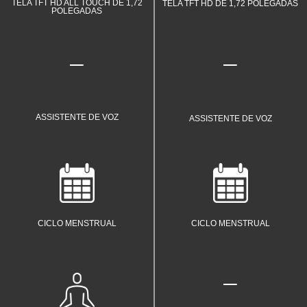
TELA TFT HD ALL TOUCH DE 1,72
TELA TFT HD DE 1,72 POLEGADAS
POLEGADAS
ASSISTENTE DE VOZ
ASSISTENTE DE VOZ
Monitore cada fase do seu ciclo
Monitore cada fase do seu ciclo
menstrual com praticidade.
menstrual com praticidade.
CICLO MENSTRUAL
CICLO MENSTRUAL
Pratique exercícios respiratórios
guiados para relaxar e reduzir o