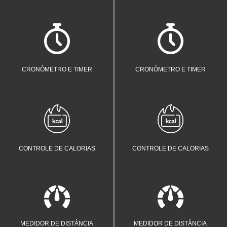
Controle o tempo do seu jeito. Do
Controle o tempo do seu jeito. Do
momento de tirar o bolo do forno até
momento de tirar o bolo do forno até
o tempo certo de entregar uma tarefa.
o tempo certo de entregar uma tarefa.
CRONÔMETRO E TIMER
CRONÔMETRO E TIMER
Monitore o seu gasto calórico
Monitore o seu gasto calórico
durante o dia.
durante o dia.
CONTROLE DE CALORIAS
CONTROLE DE CALORIAS
Visualize rapidamente no visor
Visualize rapidamente no visor
quantos metros ou quilômetros você
quantos metros ou quilômetros você
já percorreu.
já percorreu.
MEDIDOR DE DISTÂNCIA
MEDIDOR DE DISTÂNCIA